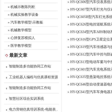
»
HY-QC606型汽车仪表系
» 机械示教陈列柜
»
HY-QC607型汽车灯光与
» 机械实验教学设备
»
HY-QC605B型汽车灯光
» 汽车教学模型\示教板
»
HY-QC626型电控巡航系
» 机械教学模型
»
HY-QC634型汽车ABS制
» 心肺复苏模拟人
»
HY-QC616型GPS卫星定
» 医学教学模型
»
HY-QC619型汽车传感器
»
HY-QC612型汽车中控与
最新文章
»
HY-QC613型电动车窗与
智能制造多功能协同工作站
»
HY-QC601型汽车充电系
»
HY-QC635型悬架电控系
工业机器人编程与仿真课程资源
»
HY-QC646型自动变速器
智能制造多功能协同工作站
»
HY-QC641型汽车车身电
智慧社区综合实训系统
电力营销仿真培训系统-电能表..